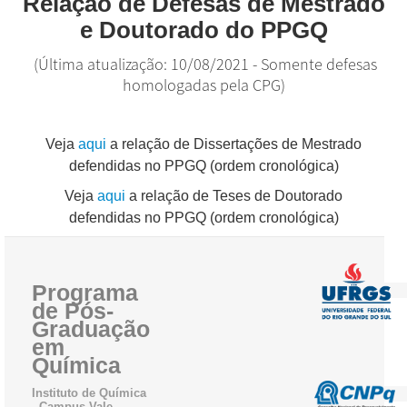
Relação de Defesas de Mestrado
e Doutorado do PPGQ
DISCIPLINAS
(Última atualização: 10/08/2021 - Somente defesas
PESSOAL
homologadas pela CPG)
INGRESSO
INFORMAÇÕES GERAIS
Veja
aqui
a relação de Dissertações de Mestrado
defendidas no PPGQ (ordem cronológica)
DEFESAS
Veja
aqui
a relação de Teses de Doutorado
INTERNACIONALIZAÇÃO
defendidas no PPGQ (ordem cronológica)
Programa
de Pós-
Graduação
em
Química
Instituto de Química
- Campus Vale