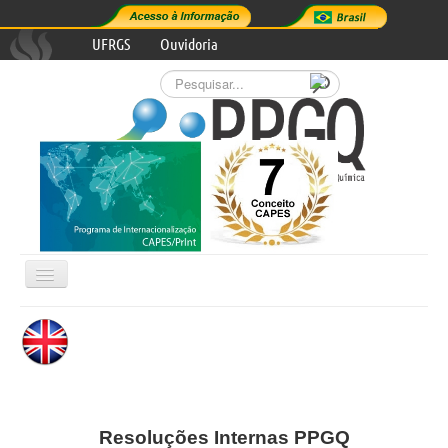
UFRGS
Ouvidoria
Pesquisar...
Alternar
Navegação

INSTITUCIONAL
ÁREAS DE CONCENTRAÇÃO
Resoluções Internas PPGQ
CURSOS