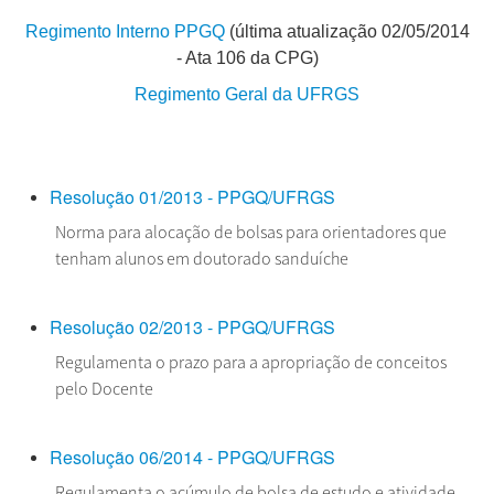
Regimento Interno PPGQ
(última atualização 02/05/2014
DISCIPLINAS
- Ata 106 da CPG)
PESSOAL
Regimento Geral da UFRGS
INGRESSO
INFORMAÇÕES GERAIS
Resolução 01/2013 - PPGQ/UFRGS
DEFESAS
Norma para alocação de bolsas para orientadores que
tenham alunos em doutorado sanduíche
INTERNACIONALIZAÇÃO
Resolução 02/2013 - PPGQ/UFRGS
Regulamenta o prazo para a apropriação de conceitos
pelo Docente
Resolução 06/2014 - PPGQ/UFRGS
Regulamenta o acúmulo de bolsa de estudo e atividade