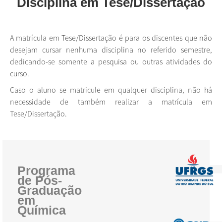
Disciplina em Tese/Dissertação
DISCIPLINAS
A matrícula em Tese/Dissertação é para os discentes que não
PESSOAL
desejam cursar nenhuma disciplina no referido semestre,
INGRESSO
dedicando-se somente a pesquisa ou outras atividades do
curso.
INFORMAÇÕES GERAIS
Caso o aluno se matricule em qualquer disciplina, não há
DEFESAS
necessidade de também realizar a matrícula em
Tese/Dissertação.
INTERNACIONALIZAÇÃO
Programa
de Pós-
Graduação
em
Química