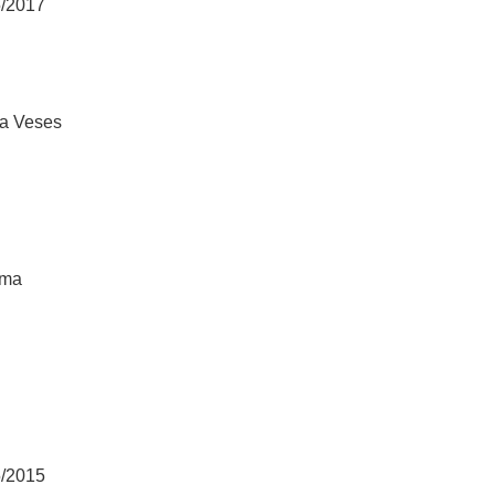
5/2017
ña Veses
ima
5/2015