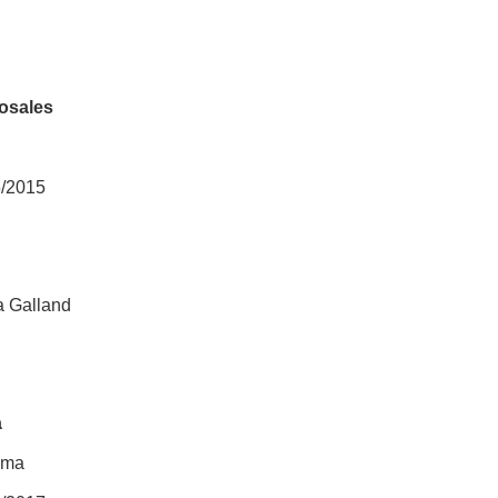
osales
5/2015
a Galland
a
ima