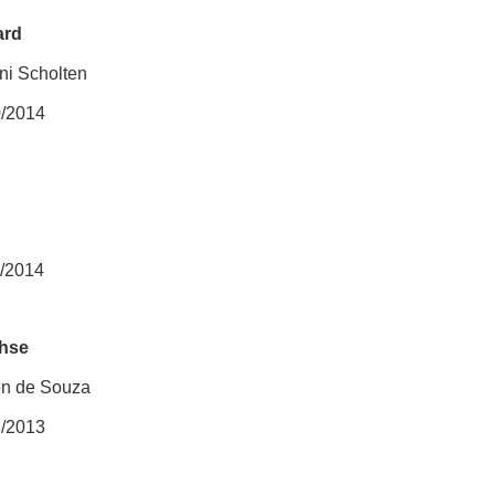
ard
ni Scholten
0/2014
1/2014
chse
on de Souza
8/2013