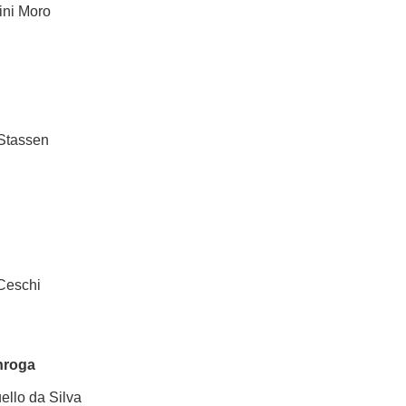
ini Moro
 Stassen
Ceschi
nroga
ello da Silva