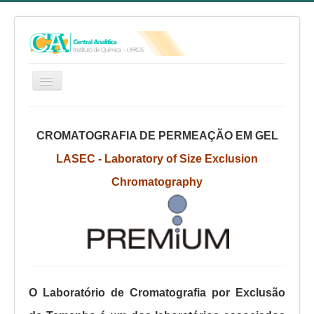
HOME
CROMATOGRAFIA DE PERMEAÇÃO EM GEL
SERVIÇOS
LASEC - Laboratory
of
Size
Exclusion
EQUIPE
Chromatography
RELATÓRIO ANUAL
REGIMENTO INTERNO
FAQ
CA NO YOUTUBE
FALE CONOSCO
O Laboratório de Cromatografia por Exclusão