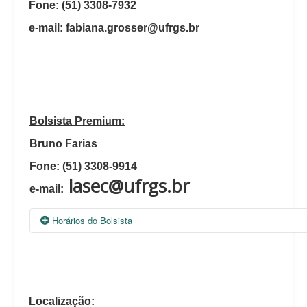
Fone: (51) 3308-7932
e-mail:
fabiana.grosser@ufrgs.br
Bolsist
a
Premium:
Bruno Farias
Fone: (51) 3308-9914
lasec@ufrgs.br
e-mail:
Horários do Bolsista
Segunda
Quarta
Quinta
12:15 - 17:15
12:15 - 17:15
12:15 - 17:15
1
Localização: