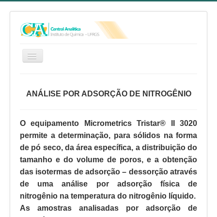
HOME
ANÁLISE POR ADSORÇÃO DE NITROGÊNIO
SERVIÇOS
EQUIPE
O equipamento Micrometrics Tristar® II 3020
RELATÓRIO ANUAL
permite a determinação, para sólidos na forma
REGIMENTO INTERNO
de pó seco, da área específica, a distribuição do
tamanho e do volume de poros, e a obtenção
FAQ
das isotermas de adsorção – dessorção através
CA NO YOUTUBE
de uma análise por adsorção física de
FALE CONOSCO
nitrogênio na temperatura do nitrogênio líquido.
As amostras analisadas por adsorção de