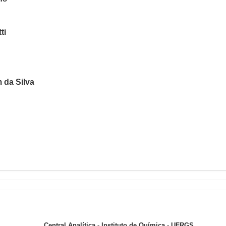
ti
s
 da Silva
Central Analítica - Instituto de Química - UFRGS