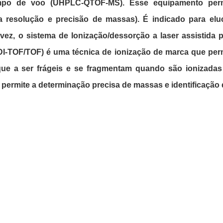
po de voo (UHPLC-QTOF-MS). Esse equipamento permite
 resolução e precisão de massas). É indicado para eluci
ez, o sistema de Ionização/dessorção a laser assistida p
I-TOF/TOF) é uma técnica
de ionização de marca
que perm
ue a ser frágeis e se fragmentam quando são ionizada
 permite a determinação precisa de massas e identificação 