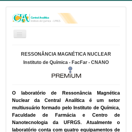
HOME
RESSONÂNCIA MAGNÉTICA NUCLEAR
SERVIÇOS
Instituto de Química - FacFar - CNANO
EQUIPE
RELATÓRIO ANUAL
REGIMENTO INTERNO
O laboratório de Ressonância Magnética
FAQ
Nuclear da Central Analítica é um setor
multiusuário formado pelo Instituto de Química,
CA NO YOUTUBE
Faculdade de Farmácia e Centro de
FALE CONOSCO
Nanotecnologia da UFRGS. Atualmente o
laboratório conta com quatro equipamentos de