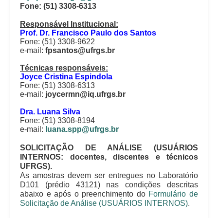
Fone: (51) 3308-6313
Responsável Institucional:
Prof. Dr. Francisco Paulo dos Santos
Fone: (51) 3308-9622
e-mail:
fpsantos@ufrgs.br
Técnicas responsáveis:
Joyce Cristina Espindola
Fone: (51) 3308-6313
e-mail:
joycermn@iq.ufrgs.br
Dra. Luana Silva
Fone: (51) 3308-8194
e-mail:
luana.spp@ufrgs.br
SOLICITAÇÃO DE ANÁLISE (
USUÁRIOS
INTERNOS: docentes, discentes e técnicos
UFRGS
).
As amostras devem ser entregues no Laboratório
D101 (prédio 43121) nas condições descritas
abaixo e
após o preenchimento do
Formulário de
Solicitação de Análise (USUÁRIOS INTERNOS)
.