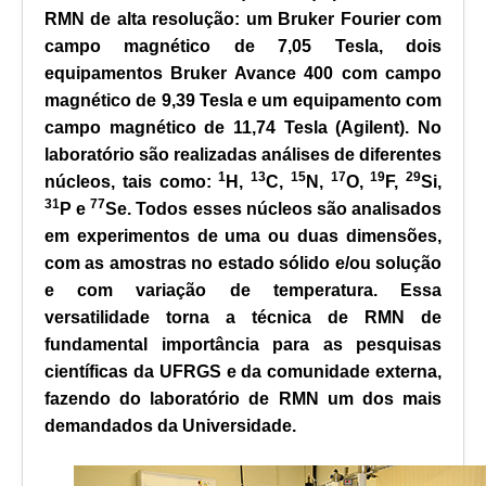
RMN de alta resolução: um Bruker Fourier com
campo magnético de 7,05 Tesla, dois
equipamentos Bruker Avance 400 com campo
magnético de 9,39 Tesla e um equipamento com
campo magnético de 11,74 Tesla (Agilent). No
laboratório são realizadas análises de diferentes
1
13
15
17
19
29
núcleos, tais como:
H,
C,
N,
O,
F,
Si,
31
77
P e
Se. Todos esses núcleos são analisados
em experimentos de uma ou duas dimensões,
com as amostras no estado sólido e/ou solução
e com variação de temperatura. Essa
versatilidade torna a técnica de RMN de
fundamental importância para as pesquisas
científicas da UFRGS e da comunidade externa,
fazendo do laboratório de RMN um dos mais
demandados da Universidade.