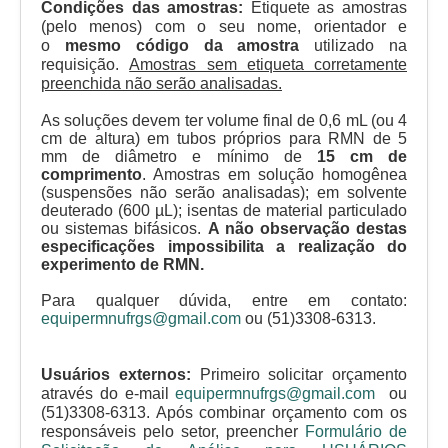
Condições das amostras:
Etiquete as amostras
(pelo menos) com o seu nome, orientador e
o
mesmo código da amostra
utilizado na
requisição.
Amostras sem etiqueta corretamente
preenchida não serão analisadas.
As soluções devem ter volume final de 0,6 mL (ou 4
cm de altura) em tubos próprios para RMN de 5
mm de diâmetro e mínimo de
15 cm de
comprimento
. Amostras em solução homogênea
(suspensões não serão analisadas); em solvente
deuterado (600 µL); isentas de material particulado
ou sistemas bifásicos.
A não observação destas
especificações impossibilita a realização do
experimento de RMN.
Para qualquer dúvida, entre em contato:
equipermnufrgs@gmail.com
ou (51)3308-6313.
Usuários externos:
Primeiro solicitar orçamento
através do e-mail
equipermnufrgs@gmail.com
ou
(51)3308-6313. Após combinar orçamento com os
responsáveis pelo setor, preencher
Formulário de