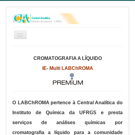
HOME
CROMATOGRAFIA A LÍQUIDO
SERVIÇOS
IE- Multi LABChROMA
EQUIPE
RELATÓRIO ANUAL
REGIMENTO INTERNO
FAQ
O LABChROMA pertence à Central Analítica do
CA NO YOUTUBE
Instituto de Química da UFRGS e presta
FALE CONOSCO
serviços de análises químicas por
cromatografia a líquido para a comunidade