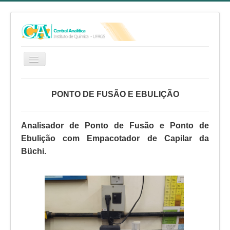
HOME
PONTO DE FUSÃO E EBULIÇÃO
SERVIÇOS
EQUIPE
Analisador de Ponto de Fusão e Ponto de
RELATÓRIO ANUAL
Ebulição com Empacotador de Capilar da
Büchi.
REGIMENTO INTERNO
FAQ
CA NO YOUTUBE
FALE CONOSCO