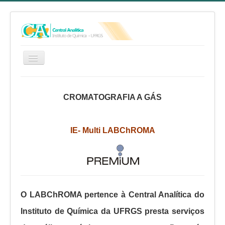
HOME
CROMATOGRAFIA A GÁS
SERVIÇOS
EQUIPE
IE- Multi LABChROMA
RELATÓRIO ANUAL
REGIMENTO INTERNO
FAQ
CA NO YOUTUBE
O LABChROMA pertence à Central Analítica do
FALE CONOSCO
Instituto de Química da UFRGS presta serviços