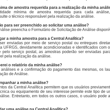
ima de amostra requerida para a realização da minha análi
tidade mínima de amostra requerida para cada anális
lte o técnico responsável pela realização da análise.
io para ser preenchido ao solicitar uma análise?
análise preencha o Formulário de Solicitação de Análise disponív
ar a minha amostra para a Central Analítica?
ser enviadas por meio de serviço postal ou entregues direta
a da UFRGS, devidamente acondicionadas e identificados com o 
e pelo serviço postal, as amostras poderão ser enviadas para
el pela realização da análise.
ei o relatório da minha análise?
 análises e a confirmação do pagamento das mesmas, os lau
tação de Análise.
ompanhar a minha análise?
tos da Central Analítica permitem que os usuários previament
cnica ou equipamento de seu interesse permite este tipo de u
nálise. Entretanto, em todos os outros casos, o usuário pode
r uma análise na Central Analítica?