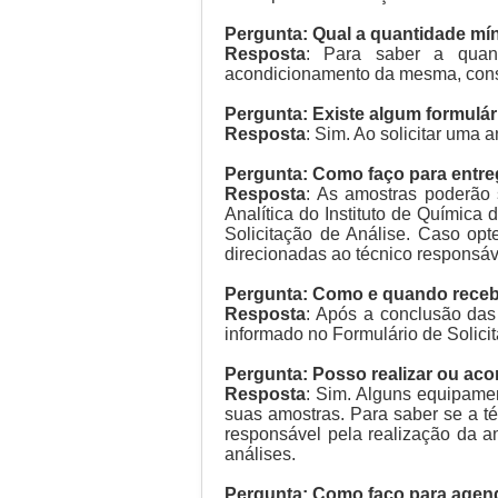
Pergunta: Qual a quantidade mín
Resposta
: Para saber a quan
acondicionamento da mesma, consu
Pergunta: Existe algum formulár
Resposta
: Sim. Ao solicitar uma 
Pergunta: Como faço para entreg
Resposta
: As amostras poderão 
Analítica do Instituto de Químic
Solicitação de Análise. Caso opt
direcionadas ao técnico responsáv
Pergunta: Como e quando receber
Resposta
: Após a conclusão das
informado no Formulário de Solici
Pergunta: Posso realizar ou ac
Resposta
: Sim. Alguns equipamen
suas amostras. Para saber se a té
responsável pela realização da a
análises.
Pergunta: Como faço para agenda