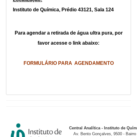
12:15 - 17:15
12:15 - 17:15
12:15 - 17:15
1
Instituto de Química, Prédio 43121, Sala 124
Para agendar a retirada de água ultra pura, por
favor acesse o link abaixo:
FORMULÁRIO PARA AGENDAMENTO
Central Analítica - Instituto de Qu
Av. Bento Gonçalves, 9500 - Bairr