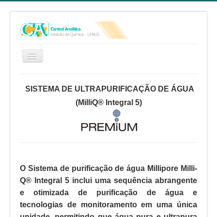
HOME
SISTEMA DE ULTRAPURIFICAÇÃO DE ÁGUA
SERVIÇOS
(MilliQ® Integral 5)
EQUIPE
RELATÓRIO ANUAL
REGIMENTO INTERNO
FAQ
O Sistema de purificação de água Millipore Milli-
CA NO YOUTUBE
Q® Integral 5 inclui uma sequência abrangente
e otimizada de purificação de água e
FALE CONOSCO
tecnologias de monitoramento em uma única
unidade, permitindo que água pura e ultrapura