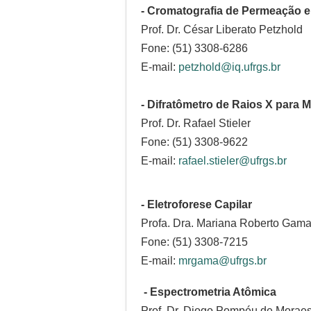
- Cromatografia de Permeação 
Prof. Dr. César Liberato Petzhold
Fone: (51) 3308-6286
E-mail:
petzhold@iq.ufrgs.br
- Difratômetro de Raios X para M
Prof. Dr. Rafael Stieler
Fone: (51) 3308-9622
E-mail:
rafael.stieler@ufrgs.br
- Eletroforese Capilar
Profa. Dra. Mariana Roberto Gama
Fone: (51) 3308-7215
E-mail:
mrgama@ufrgs.br
- Espectrometria Atômica
Prof. Dr. Diogo Pompéu de Morae