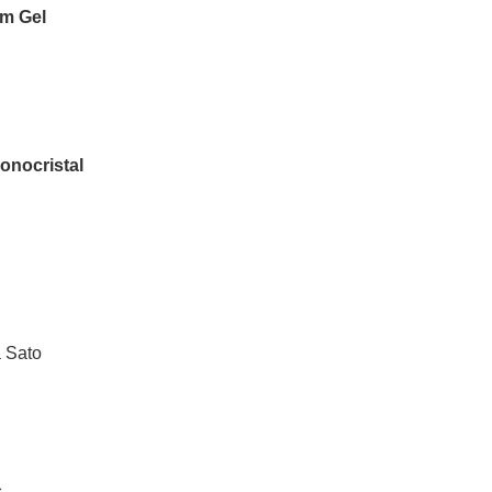
em Gel
onocristal
 Sato
s