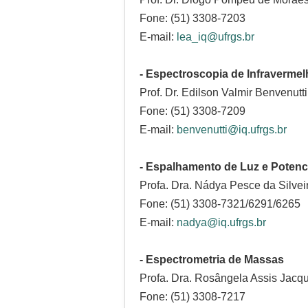
Fone: (51) 3308-7203
E-mail:
lea_iq@ufrgs.br
- Espectroscopia de Infraverme
Prof. Dr. Edilson Valmir Benvenutti
Fone: (51) 3308-7209
E-mail:
benvenutti@iq.ufrgs.br
- Espalhamento de Luz e Potenci
Profa. Dra. Nádya Pesce da Silvei
Fone: (51) 3308-7321/6291/6265
E-mail:
nadya@iq.ufrgs.br
- Espectrometria de Massas
Profa. Dra. Rosângela Assis Jacq
Fone: (51) 3308-7217