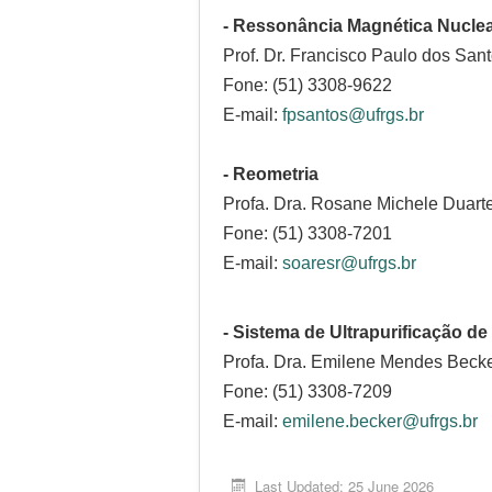
- Ressonância Magnética Nucle
Prof. Dr. Francisco Paulo dos San
Fone: (51) 3308-9622
E-mail:
fpsantos@ufrgs.br
- Reometria
Profa. Dra. Rosane Michele Duart
Fone: (51) 3308-7201
E-mail:
soaresr@ufrgs.br
- Sistema de Ultrapurificação de
Profa. Dra. Emilene Mendes Beck
Fone: (51) 3308-7209
E-mail:
emilene.becker@ufrgs.br
Last Updated: 25 June 2026