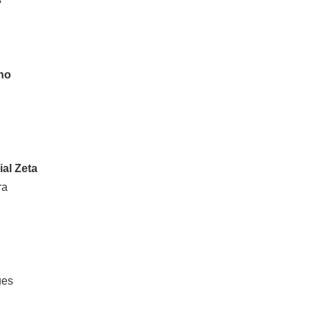
lho
al Zeta
ra
ues