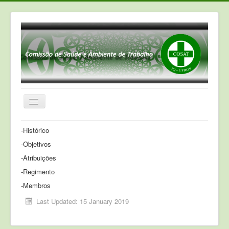
Toggle
Navigation
INSTITUCIONAL
-Histórico
-Objetivos
INFORMATIVO
-Atribuições
INFORMAÇÕES GERAIS
-Regimento
NORMAS&PORTARIAS
-Membros
CONTATOS
Last Updated: 15 January 2019