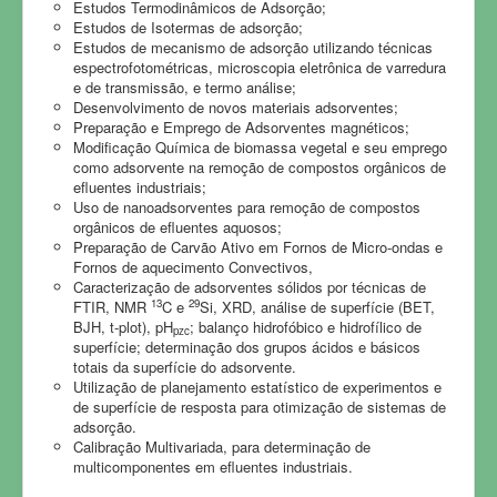
Estudos Termodinâmicos de Adsorção;
FOTOS
Estudos de Isotermas de adsorção;
Estudos de mecanismo de adsorção utilizando técnicas
CONTATO
espectrofotométricas, microscopia eletrônica de varredura
e de transmissão, e termo análise;
Desenvolvimento de novos materiais adsorventes;
Preparação e Emprego de Adsorventes magnéticos;
Modificação Química de biomassa vegetal e seu emprego
como adsorvente na remoção de compostos orgânicos de
efluentes industriais;
Uso de nanoadsorventes para remoção de compostos
orgânicos de efluentes aquosos;
Preparação de Carvão Ativo em Fornos de Micro-ondas e
Fornos de aquecimento Convectivos,
Caracterização de adsorventes sólidos por técnicas de
13
29
FTIR, NMR
C e
Si, XRD, análise de superfície (BET,
BJH, t-plot), pH
; balanço hidrofóbico e hidrofílico de
pzc
superfície; determinação dos grupos ácidos e básicos
totais da superfície do adsorvente.
Utilização de planejamento estatístico de experimentos e
de superfície de resposta para otimização de sistemas de
adsorção.
Calibração Multivariada, para determinação de
multicomponentes em efluentes industriais.