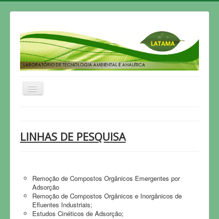
Home
HISTÓRICO
LINHAS DE PESQUISA
GRUPO DE PESQUISA
PESQUISA
Remoção de Compostos Orgânicos Emergentes por
ARTIGOS
Adsorção
TESES
Remoção de Compostos Orgânicos e Inorgânicos de
Efluentes Industriais;
PUBLICAÇÕES
Estudos Cinéticos de Adsorção;