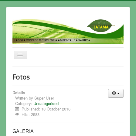
Home
Fotos
HISTÓRICO
GRUPO DE PESQUISA
Details
Written by
Super User
PESQUISA
Category:
Uncategorised
Published: 18 October 2016
ARTIGOS
Hits: 2583
TESES
GALERIA
PUBLICAÇÕES