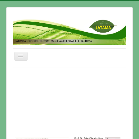
Home
HISTÓRICO
GRUPO DE PESQUISA
PESQUISA
ARTIGOS
TESES
PUBLICAÇÕES