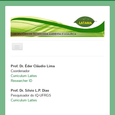
Home
Prof. Dr. Éder Cláudio Lima
HISTÓRICO
Coordenador
Curriculum Lattes
GRUPO DE PESQUISA
Researcher ID
PESQUISA
Prof. Dr. Silvio L.P. Dias
ARTIGOS
Pesquisador do IQ-UFRGS
Curriculum Lattes
TESES
PUBLICAÇÕES