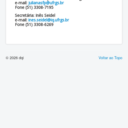
e-mail:
julianasfp@ufrgs.br
FORMULÁRIOS
Fone (51) 3308-7195
REGIMENTO
Secretária:
Inês Seidel
e-mail:
ines.seidel@iq.ufrgs.br
Fone (51) 3308-6269
© 2026 dqi
Voltar ao Topo