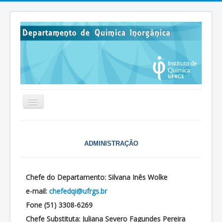
HOME
HISTÓRICO
ADMINISTRAÇÃO
ADMINISTRAÇÃO
DISCIPLINAS
Chefe do Departamento:
Silvana Inês Wolke
e-mail:
chefedqi@ufrgs.br
PESQUISA
Fone (51) 3308-6269
EXTENSÃO
Chefe Substituta:
Juliana Severo Fagundes Pereira