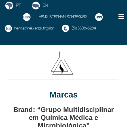
HENRI STEPHAN SCHREKKER
henri.schrekker@ufrgs.br
(51) 3308-6284
Marcas
Brand: “Grupo Multidisciplinar
em Química Médica e
Microbiológica”