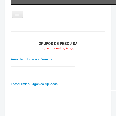
INICIAL
REGIMENTOS
GRUPOS DE PESQUISA
NORMAS E PROCEDIMENTOS
>> em construção <<
PRODUÇÃO CIENTÍFICA
Área de Educação Química
NÚCLEOS E LABORATÓRIOS
INFORMAÇÕES
Fotoquímica Orgânica Aplicada