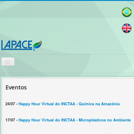
Alternar
Navegação
Página Inicial
Pesquisa
Eventos
Publicações
24/07 -
Happy Hour Virtual do INCTAA - Química na Amazônia
Equipe
Teses e Dissertações
17/07 -
Happy Hour Virtual do INCTAA - Microplásticos no Ambiente