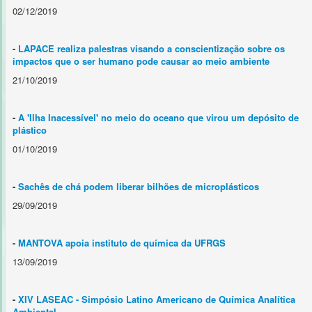
02/12/2019
-
LAPACE realiza palestras visando a conscientização sobre os
impactos que o ser humano pode causar ao meio ambiente
21/10/2019
-
A 'Ilha Inacessível' no meio do oceano que virou um depósito de
plástico
01/10/2019
-
Sachês de chá podem liberar bilhões de microplásticos
29/09/2019
-
MANTOVA apoia instituto de química da UFRGS
13/09/2019
-
XIV LASEAC - Simpósio Latino Americano de Química Analítica
Ambiental