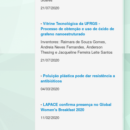
21/07/2020
-
Vitrine Tecnológica da UFRGS -
Processo de obtenção e uso de óxido de
grafeno nanoestruturado
Inventores: Raimara de Souza Gomes,
Andreia Neves Fernandes, Anderson
Thesing e Jacqueline Ferreira Leite Santos
21/07/2020
-
Poluição plástica pode dar resistência a
antibióticos
04/03/2020
-
LAPACE confirma presença no Global
Women's Breakfast 2020
11/02/2020