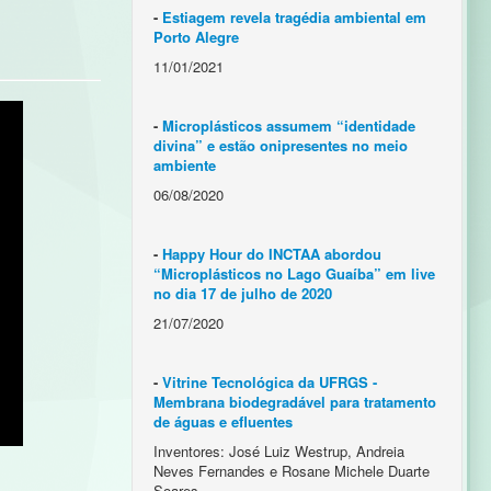
-
Estiagem revela tragédia ambiental em
Porto Alegre
11/01/2021
-
Microplásticos assumem “identidade
divina” e estão onipresentes no meio
ambiente
06/08/2020
-
Happy Hour do INCTAA abordou
“Microplásticos no Lago Guaíba” em live
no dia 17 de julho de 2020
21/07/2020
-
Vitrine Tecnológica da UFRGS -
Membrana biodegradável para tratamento
de águas e efluentes
Inventores: José Luiz Westrup, Andreia
Neves Fernandes e Rosane Michele Duarte
Soares