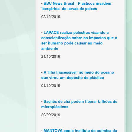
-
BBC News Brasil | Plásticos invadem
‘berçários’ de larvas de peixes
02/12/2019
-
LAPACE realiza palestras visando a
conscientização sobre os impactos que o
ser humano pode causar ao meio
ambiente
21/10/2019
-
A 'Ilha Inacessível' no meio do oceano
que virou um depósito de plástico
01/10/2019
-
Sachês de chá podem liberar bilhões de
microplásticos
29/09/2019
-
MANTOVA apoia instituto de química da