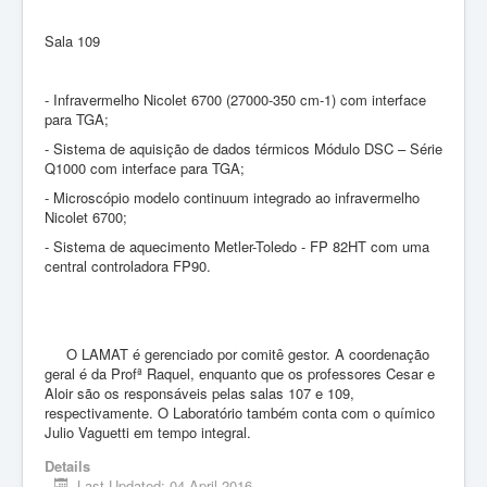
Sala 109
- Infravermelho Nicolet 6700 (27000-350 cm-1) com interface
para TGA;
- Sistema de aquisição de dados térmicos Módulo DSC – Série
Q1000 com interface para TGA;
- Microscópio modelo continuum integrado ao infravermelho
Nicolet 6700;
- Sistema de aquecimento Metler-Toledo - FP 82HT com uma
central controladora FP90.
O LAMAT é gerenciado por comitê gestor. A coordenação
geral é da Profª Raquel, enquanto que os professores Cesar e
Aloir são os responsáveis pelas salas 107 e 109,
respectivamente. O Laboratório também conta com o químico
Julio Vaguetti em tempo integral.
Details
Last Updated: 04 April 2016