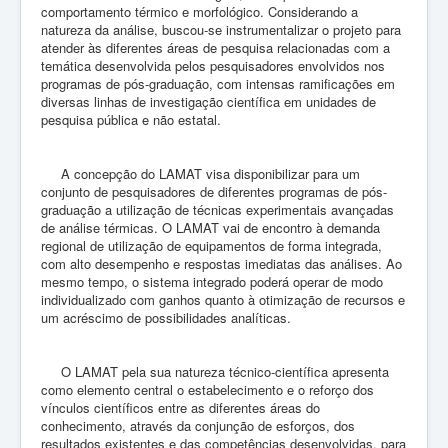
comportamento térmico e morfológico. Considerando a
Informações Técnicas
natureza da análise, buscou-se instrumentalizar o projeto para
atender às diferentes áreas de pesquisa relacionadas com a
Agendamentos
temática desenvolvida pelos pesquisadores envolvidos nos
programas de pós-graduação, com intensas ramificações em
diversas linhas de investigação científica em unidades de
pesquisa pública e não estatal.
A concepção do LAMAT visa disponibilizar para um
conjunto de pesquisadores de diferentes programas de pós-
graduação a utilização de técnicas experimentais avançadas
de análise térmicas. O LAMAT vai de encontro à demanda
regional de utilização de equipamentos de forma integrada,
com alto desempenho e respostas imediatas das análises. Ao
mesmo tempo, o sistema integrado poderá operar de modo
individualizado com ganhos quanto à otimização de recursos e
um acréscimo de possibilidades analíticas.
O LAMAT pela sua natureza técnico-científica apresenta
como elemento central o estabelecimento e o reforço dos
vínculos científicos entre as diferentes áreas do
conhecimento, através da conjunção de esforços, dos
resultados existentes e das competências desenvolvidas, para