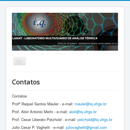
Página Inicial
Contatos
O LAMAT
Comitê Gestor
Contatos
Profª Raquel Santos Mauler - e-mail:
mauler@iq.ufrgs.br
Formulários
Prof. Aloir Antonio Merlo - e-mail:
aloir@iq.ufrgs.br
Pós-Graduação
Prof. Cesar Liberato Petzhold - e-mail:
petzhold@iq.ufrgs.br
Visita Virtual
Julio Cesar P. Vaghetti - e-mail:
juliovaghetti@gmail.com